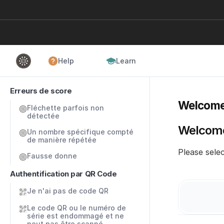
Help
Learn
Erreurs de score
Welcome
Fléchette parfois non 
détectée
Welcome
Un nombre spécifique compté 
de manière répétée
Please selec
Fausse donne
Authentification par QR Code
Je n'ai pas de code QR
Le code QR ou le numéro de 
série est endommagé et ne 
peut pas être scanné