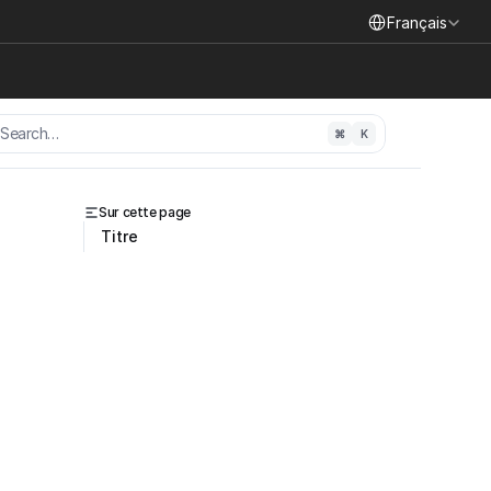
Select Language
Français
Search…
⌘
K
Sur cette page
Titre