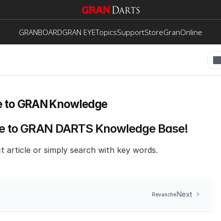
GRANBOARD
GRAN EYE
Topics
Support
Store
GranOnline
 to GRAN Knowledge
 to GRAN DARTS Knowledge Base!
t article or simply search with key words.
Next
Revanche