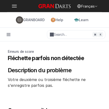
Select Language
Français
GRANBOARD
Help
Learn
Search…
⌘
K
Erreurs de score
Fléchette parfois non détectée
Description du problème
Votre deuxième ou troisième fléchette ne 
s'enregistre parfois pas.