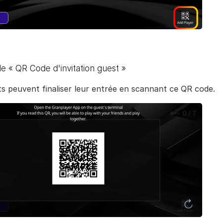
 le « QR Code d'invitation guest »
s peuvent finaliser leur entrée en scannant ce QR code.