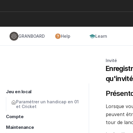
GRANBOARD
Help
Learn
Invité
Enregistr
qu'invité
Jeu en local
Présenta
Paramétrer un handicap en 01 
Lorsque vous
et Cricket
peuvent être
Compte
tour de lanc
Maintenance