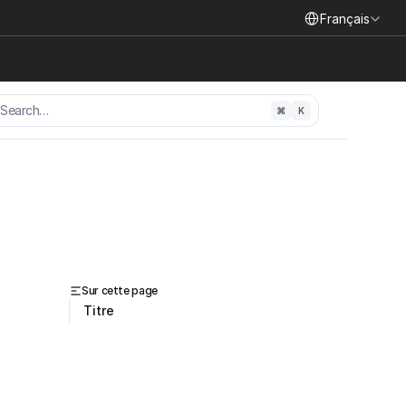
Select Language
Français
Search…
⌘
K
Sur cette page
Titre