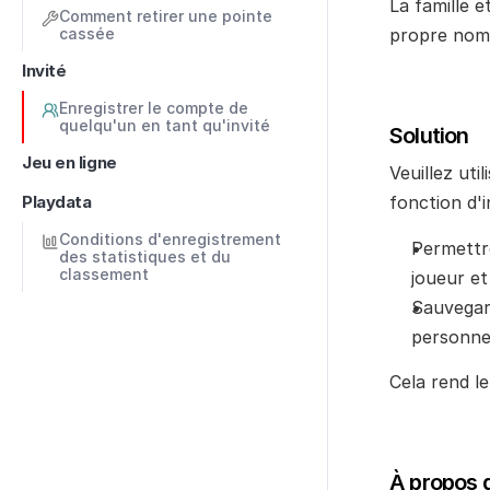
La famille e
Comment retirer une pointe 
cassée
propre nom e
Invité
Enregistrer le compte de 
quelqu'un en tant qu'invité
Solution
Jeu en ligne
Veuillez util
Playdata
fonction d'i
Conditions d'enregistrement 
Permettre
des statistiques et du 
classement
joueur et
Sauvegard
personn
Cela rend l
À propos d