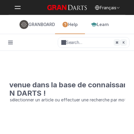
Select Language
Français
GRANBOARD
Help
Learn
Search…
⌘
K
ienvenue dans la base de connaissanc
RAN DARTS !
illez sélectionner un article ou effectuer une recherche par mots-cl