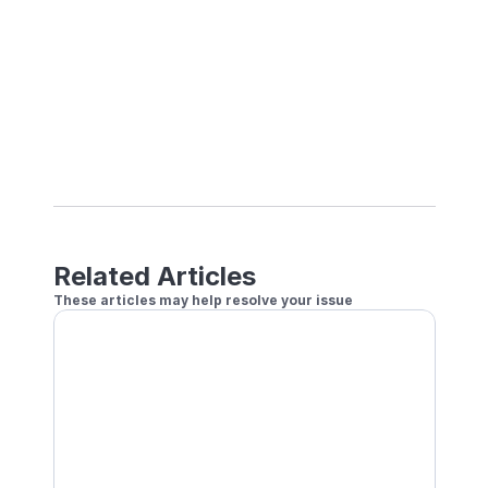
Related Articles
These articles may help resolve your issue
Connexion à l'unité centrale impossible
Optimiser votre environnement Wi-Fi
Une caméra ne parvient pas à se connecter