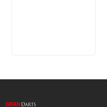
La LED de l'unité de base est verte mais n'est 
La LED de la caméra ne devient pas verte fixe apr
code
Pourquoi la caméra n’est pas détectée
Si la caméra ne parvient pas à lire le QR code : c
mise au point