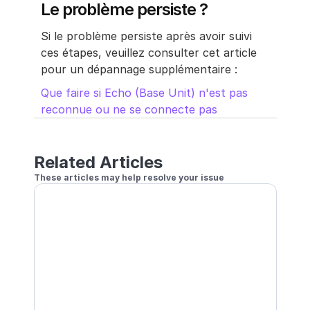
Le problème persiste ?
Si le problème persiste après avoir suivi 
ces étapes, veuillez consulter cet article 
pour un dépannage supplémentaire :
Que faire si Echo (Base Unit) n'est pas 
reconnue ou ne se connecte pas
Related Articles
These articles may help resolve your issue
Connexion à l'unité centrale impossible
Optimiser votre environnement Wi-Fi
Une caméra ne parvient pas à se connecter
Comment reconfigurer les informations Wi-Fi