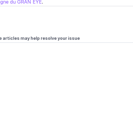
ligne du GRAN EYE
.
 articles may help resolve your issue
guration Wi-Fi
s pour GRAN EYE
es routeurs Wi-Fi 6 (802.11ax)
ateur secteur
RAN EYE G2