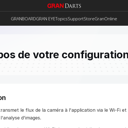
GRANBOARD
GRAN EYE
Topics
Support
Store
GranOnline
pos de votre configuration
on
nsmet le flux de la caméra à l'application via le Wi-Fi et c
l'analyse d'images.