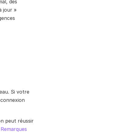
al, des 
jour » 
gences 
au. Si votre 
a connexion 
n peut réussir 
 Remarques 