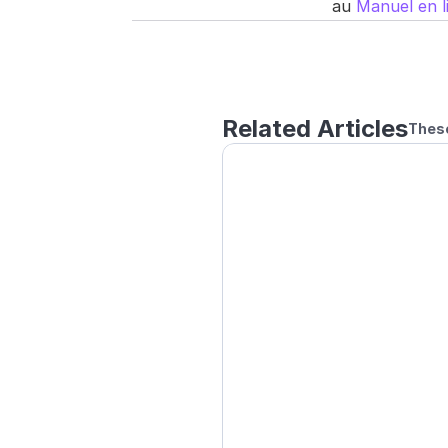
au 
Manuel en 
Related Articles
These
À propos de votre confi
Appareils recommandé
Remarques concernant l
Préparation de l'adapt
Installing GRAN EYE2
Introducing how to install G