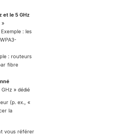
Routeurs domestiques permettant des SSID distincts pour le 2,4 GHz et le 5 GHz 
 »
 
Exemple : les 
2/WPA3-
le : routeurs 
r fibre 
nné 
 GHz » dédié
r (p. ex., « 
er la 
t vous référer 