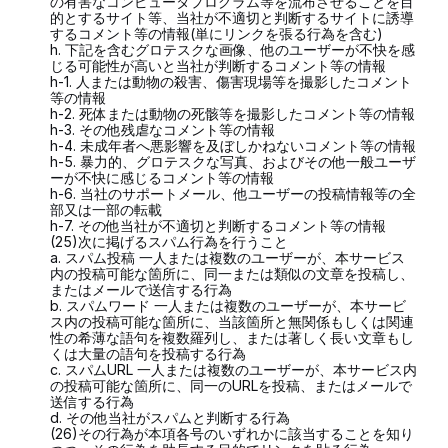
の有害なコンピュータプログラム等を流布させることを目
的とするサイト等、当社が不適切と判断するサイトに誘導
するコメント等の情報(単にリンクを張る行為を含む)
h. 下記を含むグロテスクな画像、他のユーザーが不快を感
じる可能性が高いと当社が判断するコメント等の情報
h-1. 人または動物の殺害、傷害現場等を撮影したコメント
等の情報
h-2. 死体または動物の死骸等を撮影したコメント等の情報
h-3. その他残虐なコメント等の情報
h-4. 未成年者へ悪影響を及ぼしかねないコメント等の情報
h-5. 暴力的、グロテスクな写真、およびその他一般ユーザ
ーが不快に感じるコメント等の情報
h-6. 当社のサポートメール、他ユーザーの投稿情報等の全
部又は一部の転載
h-7. その他当社が不適切と判断するコメント等の情報
(25)次に掲げるスパム行為を行うこと
a. スパム投稿 一人または複数のユーザーが、本サービス
内の投稿可能な箇所に、同一または類似の文章を投稿し、
またはメールで送信する行為
b. スパムワード 一人または複数のユーザーが、本サービ
ス内の投稿可能な箇所に、当該箇所と無関係もしくは関連
性の希薄な語句を複数羅列し、または著しく長い文章もし
くは大量の語句を投稿する行為
c. スパムURL 一人または複数のユーザーが、本サービス内
の投稿可能な箇所に、同一のURLを投稿、またはメールで
送信する行為
d. その他当社がスパムと判断する行為
(26)その行為が本項各号のいずれかに該当することを知り