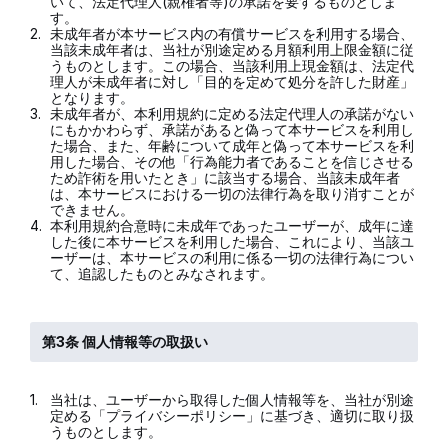
いて、法定代理人(親権者等)の承諾を要するものとしま
す。
2.
未成年者が本サービス内の有償サービスを利用する場合、
当該未成年者は、当社が別途定める月額利用上限金額に従
うものとします。この場合、当該利用上現金額は、法定代
理人が未成年者に対し「目的を定めて処分を許した財産」
となります。
3.
未成年者が、本利用規約に定める法定代理人の承諾がない
にもかかわらず、承諾があると偽って本サービスを利用し
た場合、また、年齢について成年と偽って本サービスを利
用した場合、その他「行為能力者であることを信じさせる
ため詐術を用いたとき」に該当する場合、当該未成年者
は、本サービスにおける一切の法律行為を取り消すことが
できません。
4.
本利用規約合意時に未成年であったユーザーが、成年に達
した後に本サービスを利用した場合、これにより、当該ユ
ーザーは、本サービスの利用に係る一切の法律行為につい
て、追認したものとみなされます。
第3条 個人情報等の取扱い
1.
当社は、ユーザーから取得した個人情報等を、当社が別途
定める「プライバシーポリシー」に基づき、適切に取り扱
うものとします。