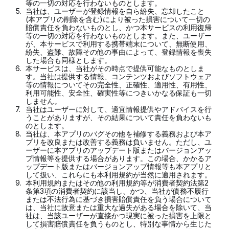
等の一切の対応を行わないものとします。
5.
当社は、ユーザーが登録情報を自ら紛失、忘却したこと
(本アプリの削除を含む)により被った損害について一切の
賠償責任を負わないものとし、かつ本サービスの利用復帰
等の一切の対応を行わないものとします。また、ユーザー
が、本サービスで利用する携帯端末について、無断使用、
紛失、盗難、故障その他の事由によって、登録情報を喪失
した場合も同様とします。
6.
本サービスは、当社がその時点で提供可能なものとしま
す。当社は提供する情報、コンテンツおよびソフトウェア
等の情報についてその完全性、正確性、適用性、有用性、
利用可能性、安全性、確実性等につきいかなる保証も一切
しません。
7.
当社はユーザーに対して、適宜情報提供やアドバイスを行
うことがありますが、その結果について責任を負わないも
のとします。
8.
当社は、本アプリのバグその他を補修する義務および本ア
プリを改良または改善する義務は負いません。ただし、ユ
ーザーに本アプリのアップデート版またはバージョンアッ
プ情報等を提供する場合があります。この場合、かかるア
ップデート版またはバージョンアップ情報等も本アプリと
して扱い、これらにも本利用規約が当然に適用されます。
9.
本利用規約またはその他の利用規約等が消費者契約法第2
条第3項の消費者契約に該当し、かつ、当社が債務不履行
または不法行為に基づき損害賠償責任を負う場合について
は、当社に故意または重大な過失がある場合を除いて、当
社は、当該ユーザーが直接かつ現実に被った損害を上限と
して損害賠償責任を負うものとし、特別な事情から生じた