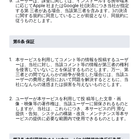
9.
ユーザーは、課金に関しては、インストールする携帯端末
に応じてApple 社またはGoogle 社(決済につき当社が指定
する第 三者がある場合、当該第三者を含みます。)の決済
に関する規約に同意していることが前提となり、同規約に
従うものとします。
第6条 保証
1.
本サービスを利用してコメント等の情報を投稿するユーザ
ーは、当社に対し、当該コメント等の情報が第三者の権利
を侵害していないことを保証するものとします。万一、第
三者との間でなんらかの紛争が発生した場合には、当該ユ
ーザーの費用と責任において問題を解決するとともに、当
社になんらの迷惑または損害を与えないものとします。
2.
ユーザーが本サービスを利用して投 稿等した文章・画
像・映像等の著作権は、当該ユーザーに留保されるものと
しますが、当社は、これらにつき、本サービスの円 滑な
提供・告知、システムの構築・改良・メンテナンス等本サ
ービスの提供に必要な範囲内で使用できるものとします。