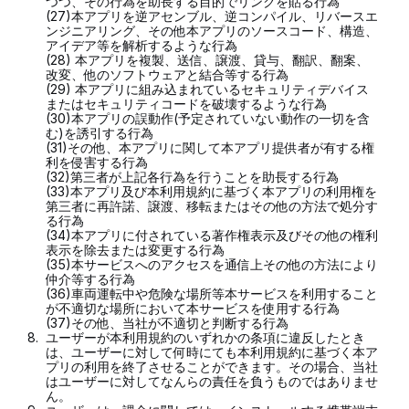
つつ、その行為を助長する目的でリンクを貼る行為
(27)本アプリを逆アセンブル、逆コンパイル、リバースエ
ンジニアリング、その他本アプリのソースコード、構造、
アイデア等を解析するような行為
(28) 本アプリを複製、送信、譲渡、貸与、翻訳、翻案、
改変、他のソフトウェアと結合等する行為
(29) 本アプリに組み込まれているセキュリティデバイス
またはセキュリティコードを破壊するような行為
(30)本アプリの誤動作(予定されていない動作の一切を含
む)を誘引する行為
(31)その他、本アプリに関して本アプリ提供者が有する権
利を侵害する行為
(32)第三者が上記各行為を行うことを助長する行為
(33)本アプリ及び本利用規約に基づく本アプリの利用権を
第三者に再許諾、譲渡、移転またはその他の方法で処分す
る行為
(34)本アプリに付されている著作権表示及びその他の権利
表示を除去または変更する行為
(35)本サービスへのアクセスを通信上その他の方法により
仲介等する行為
(36)車両運転中や危険な場所等本サービスを利用すること
が不適切な場所において本サービスを使用する行為
(37)その他、当社が不適切と判断する行為
8.
ユーザーが本利用規約のいずれかの条項に違反したとき
は、ユーザーに対して何時にても本利用規約に基づく本ア
プリの利用を終了させることができます。その場合、当社
はユーザーに対してなんらの責任を負うものではありませ
ん。