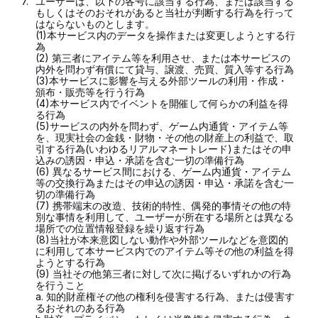
7.
ユーザーは、以下の各号に該当する行為、または該当する
もしくはそのおそれがあると当社が判断する行為を行って
はならないものとします。
(1)本サービス内のデータを操作または変更しようとする行
為
(2) 第三者にアイテム等を利用させ、または本サービスの
内外を問わず有償にて貸与、譲渡、売買、質入等する行為
(3)本サービスに影響を与える外部ツールの利用・作成・
頒布・販売等を行う行為
(4)本サービス内でイベントを開催して何らかの利益を得
る行為
(5)サービスの内外を問わず、ゲーム内通貨・アイテム等
を、現実社会の金銭・財物・その他の財産上の利益で、取
引する行為(いわゆるリアルマネートレード)またはその申
込みの誘因・申込・承諾を含む一切の準備行為
(6) 異なるサービス間における、ゲーム内通貨・アイテム
等の交換行為またはその申込の誘因・申込・承諾を含む一
切の準備行為
(7) 携帯端末の改造、技術的特性、偶発的事情その他の特
別な事情を利用して、ユーザーが所在する場所とは異なる
場所での位置情報登録を繰り返す行為
(8)当社が本来意図しない動作や外部ツールなどを意図的
に利用して本サービス内でのアイテム等その他の利益を得
ようとする行為
(9) 当社その他第三者に対して次に掲げるいずれかの行為
を行うこと
a. 知的財産権その他の権利を侵害する行為、または侵害す
るおそれのある行為