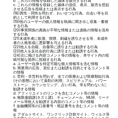
b. これらの情報を収録した媒体を販売する行為
c. これらの情報を収録した媒体の送信、表示、販売を想起
させる広告を投稿または表示する行為
(18)異性・同性を問わず、わいせつな行為、出会い等を目
的として利用する行為
(19)他のユーザーの個人情報を執拗に聞き出し収集・蓄積
する行為
(20)事実関係の真偽が不明な情報または虚偽の情報を流布
する行為
(21)未成年者に飲酒、喫煙、刺繍を誘引させる等、未成年
者の人格形成に悪影響を与える行為
(22)他人を自殺、自傷等に誘引または勧誘する行為
(23)他人を反社会的行為に誘引または勧誘する行為
(24)次に掲げる内容コメント等の情報を、本サイト内の投
稿可能な箇所に投稿する行為
a. ユーザー自身を特定可能な個人情報等を含む情報
b. 商業用の広告、宣伝または勧誘を目的とするコメント等
の情報
c. 営利・非営利を問わず、全ての医療および医療類似行為 
(その形態において薬剤の利用、スピリチュアル、パワー
ストーン、カウンセリング、占い行為、等を問わない)に
勧誘する情報
d. アフィリエイトのリンクを含むコメント等の情報
e. 無限連鎖講(ネズミ講)、チェーンメール、MLM、リード
メール等他人を勧誘する内容のコメント等の情報
f. 金融機関等の口座番号・暗証番号を含むコメント等の情
報
g. アダルトサイト、ワンクリック詐欺サイト、ウィルス等