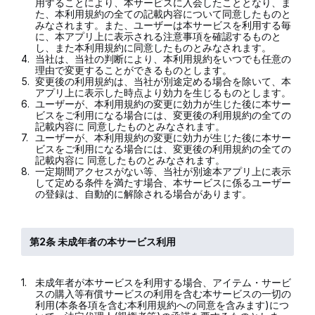
用することにより、本サービスに入会したこととなり、ま
た、本利用規約の全ての記載内容について同意したものと
みなされます。また、ユーザーは本サービスを利用する毎
に、本アプリ上に表示される注意事項を確認するものと
し、また本利用規約に同意したものとみなされます。
4.
当社は、当社の判断により、本利用規約をいつでも任意の
理由で変更することができるものとします。
5.
変更後の利用規約は、当社が別途定める場合を除いて、本
アプリ上に表示した時点より効力を生じるものとします。
6.
ユーザーが、本利用規約の変更に効力が生じた後に本サー
ビスをご利用になる場合には、変更後の利用規約の全ての
記載内容に 同意したものとみなされます。
7.
ユーザーが、本利用規約の変更に効力が生じた後に本サー
ビスをご利用になる場合には、変更後の利用規約の全ての
記載内容に 同意したものとみなされます。
8.
一定期間アクセスがない等、当社が別途本アプリ上に表示
して定める条件を満たす場合、本サービスに係るユーザー
の登録は、自動的に解除される場合があります。
第2条 未成年者の本サービス利用
1.
未成年者が本サービスを利用する場合、アイテム・サービ
スの購入等有償サービスの利用を含む本サービスの一切の
利用(本条各項を含む本利用規約への同意を含みます)につ