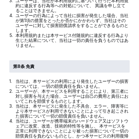
3.
ユーザーは、当社が本利用規約に基づいて行った本利用規
約に違反する行為等への対処について、 異議を申し立て
ることはできません。
4.
ユーザーの行為によって当社に損害が発生した場合、当社
が第1項の措置をとったか否かにかかわらず、当社はその
ユーザーに対して損害賠償請求をすることができるものと
します。
5.
本利用規約または本サービス付随規約に違反する行為より
生じた結果について、当社は一切の責任を負うものではあ
りません。
第8条 免責
1.
当社は、本サービスの利用により発生したユーザーの損害
については、一切の賠償責任を負いません。
2.
ユーザーが、本サービスを利用することにより、第三者に
対し損害を与えた場合、ユーザーは自己の費用と責任にお
いてこれを賠償するものとします。
3.
当社は、本サービスに発生した不具合、エラー、障害等に
より本サービスが利用できないことによって引き起こされ
た損害について一切の賠償責任を負いません。
4.
当社は、ユーザーが携帯端末のハードウェア又はソフトウ
ェアに改変、改造、技術的特性等を施し、 本サービスを
正常に利用できないことにより被った損害について一切の
賠償責任を負わないものとし、かつ本サービスの利用復帰