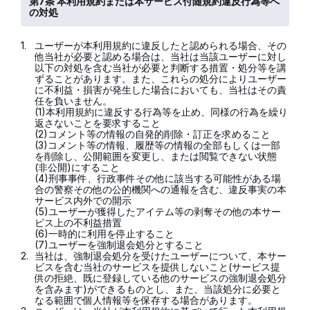
第7条 本利用規約または本サービス付随規約違反行為等へ
の対処
1.
ユーザーが本利用規約に違反したと認められる場合、その
他当社が必要と認める場合は、当社は当該ユーザーに対し
以下の対処を含む当社が必要と判断する措置・処分等を講
ずることがあります。また、これらの処分によりユーザー
に不利益・損害が発生した場合においても、当社はその責
任を負いません。
(1)本利用規約に違反する行為等を止め、同様の行為を繰り
返さないことを要求すること
(2)コメント等の情報の自発的削除・訂正を求めること
(3)コメント等の情報、履歴等の情報の全部もしくは一部
を削除し、公開範囲を変更し、または閲覧できない状態
(非公開)にすること
(4)刑事事件、行政事件その他に該当する可能性がある場
合の警察その他の公的機関への通報を含む、違反事実の本
サービス内外での開示
(5)ユーザーが獲得したアイテム等の剥奪その他の本サー
ビス上の不利益措置
(6)一時的に利用を停止すること
(7)ユーザーを強制退会処分とすること
2.
当社は、強制退会処分を受けたユーザーについて、本サー
ビスを含む当社のサービスを提供しないこと(サービス提
供の拒絶、既に登録している他のサービスの強制退会処分
を含みます)ができるものとし、また、当該処分に必要と
なる範囲で個人情報等を保存する場合があります。