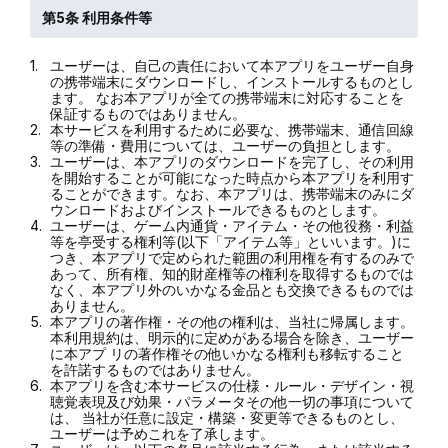
第5条 利用条件等
1.
ユーザーは、自己の責任において本アプリをユーザー自身
の携帯端末にダウンロードし、インストールするものとし
ます。 なお本アプリが全ての携帯端末に対応することを
保証するものではありません。
2.
本サービスを利用するために必要な、携帯端末、通信回線
等の準備・費用については、ユーザーの負担とします。
3.
ユーザーは、本アプリのダウンロードを完了し、その利用
を開始することが可能になった時点から本アプリを利用す
ることができます。なお、本アプリは、携帯端末のみにダ
ウンロードおよびインストールできるものとします。
4.
ユーザーは、ゲーム内通貨・アイテム・その他役務・利益
等を亭受する権利等(以下「アイテム等」といいます。)に
つき、本アプリで定められた範囲の利用権を有するのみで
あって、所有権、知的財産権等の権利を取得するものでは
なく、本アプリ外のいかなる金品とも交換できるものでは
ありません。
5.
本アプリの著作権・その他の権利は、当社に帰属します。
本利用規約は、明示的に定めがある場合を除き、ユーザー
に本アプ リの著作権その他いかなる権利も移転すること
を許諾するものではありません。
6.
本アプリを含む本サービスの仕様・ルール・デザイン・視
聴覚表現及び効果・パラメータその他一切の事項について
は、 当社が任意に設定・構築・変更等できるものとし、
ユーザーは予めこれを了承します。