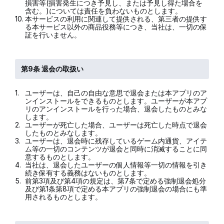
損害等(損害発生につき予見し、または予見し得た場合を
含む。)については責任を負わないものとします。
10.
本サービスの利用に関連して提供される、第三者の提供す
る本サービス以外の商品役務等につき、当社は、一切の保
証を行いません。
第9条 退会の取扱い
1.
ユーザーは、自己の自由な意思で退会または本アプリのア
ンインストールをできるものとします。ユーザーが本アプ
リのアンインストールを行った場合、退会したものとみな
します。
2.
ユーザーが死亡した場合、ユーザーは死亡した時点で退会
したものとみなします。
3.
ユーザーは、退会時に残存しているゲーム内通貨、アイテ
ム等の一切のコンテンツが退会と同時に消滅することに同
意するものとします。
4.
当社は、退会したユーザーの個人情報等一切の情報を引き
続き保有する義務はないものとします。
5.
前第3項及び第4項の規定は、第7条で定める強制退会処分
及び第1条第8項で定める本アプリの強制退会の場合にも準
用されるものとします。