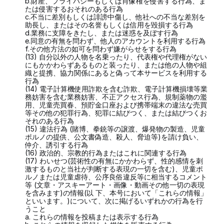
b.財産、プライバシーもしくは肖像権を侵害する行為、ま
たは侵害するおそれのある行為
c.不当に差別もしくは誹謗中傷し、他社への不当な差別を
助長し、またはその名誉もしくは信用を毀損する行為
d.業務に支障をきたし、または迷惑を及ぼす行為
e.同意の有無を問わず、他人のアカウントを利用する行為
f.その他方法の如可を問わず嫌がらせをする行為
(13) 自分以外の人物を名乗ったり、代表権や代理権がない
にもかかわらずあるものと装ったり、または他の人物や組
織と提携、協力関係にあると偽って本サービスを利用する
行為
(14) 電子計算機使用詐欺を含む詐欺、電子計算機損壊等業
務妨害を含む業務妨害、不正アクセス行為、規制薬物の濫
用、児童売買春、預貯金口座および携帯端末の違法な売買
等その他の犯罪行為、犯罪に結びつく、または結びつくお
それのある行為
(15) 違法行為 (賭博、拳銃等の譲渡、爆発物の製造、児童
ポルノの提供、公文書偽造、殺人、脅迫等)を請け負い、
仲介、誘引する行為
(16) 政治的、宗教的行為またはこれに関連する行為
(17) わいせつ(芸術性の有無にかかわらず、性的感情を刺
激するものと当社が判断する表現の一切を含む)、児童ポ
ルノまたは児童虐待、公序良俗違反等に相当するコメント
等 (文章・アスキーアート・画像・動画その他一切の表現
を含みます)の情報(以 下、本号において「これらの情報」
といいます。)について、次に掲げるいずれかの行為を行
うこと
a. これらの情報を投稿または表示する行為