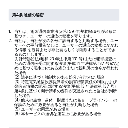
第4条 通信の秘密
1.
当社は、電気通信事業法(昭和 59 年法律第86号)第4条に
基づき、ユーザーの通信の秘密を守ります。
2.
当社は、当社が次の各号に該当すると判断する場合、ユー
ザーへの事前報告なしに、ユーザーの通信の秘密にかかわ
る情報 を観覧または非公開もしくは削除することができ
るものとします。
(1)計時訴訟法(昭和 23 年法律第 131 号)または犯罪捜査の
ための通信傍受に関する法律(平成 11 年法律第 137 号)の定
めに基づく強制力のある処分または裁判所の命令が行われ
た場合
(2) 法令に基づく強制力のある処分が行われた場合 
(3) 特定電気通信役務提供者の損害賠償責任の制限および
発信者情報の開示に関する法律(平成 13 年法律第 137 号)
第4条に基づく開示請求の要件が充足されたと当社が判断
した場合
(4) 他人の生命、身体、財産または名誉、プライバシーの
保護のために必要があると当社が判断した場合
(5) ユーザーの同意がある場合
(6) 本サービスの適切な運営上に必要がある場合