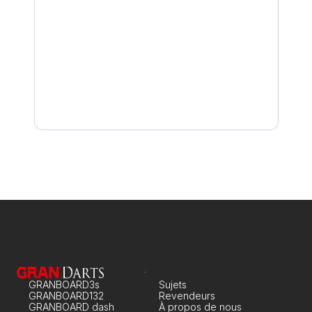
Création de nouveau compte
Connexion avec un compte GRAN
Comment jouer sur GRANBOARD132 avec l'appli
Jouez entre amis ou en famille
GRANBOARD3s
Sujets
GRANBOARD132
Revendeurs
GRANBOARD dash
À propos de nous