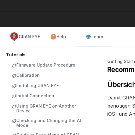
GRAN EYE
Help
Learn
Tutorials
Getting Start
Firmware Update Procedure
Recomme
Calibration
Übersic
Installing GRAN EYE
Initial Connection
Damit GRAN 
benötigen S
Using GRAN EYE on Another 
Device
iOS- und An
Checking and Changing the AI 
Model
Guide to Each Menu of GRAN 