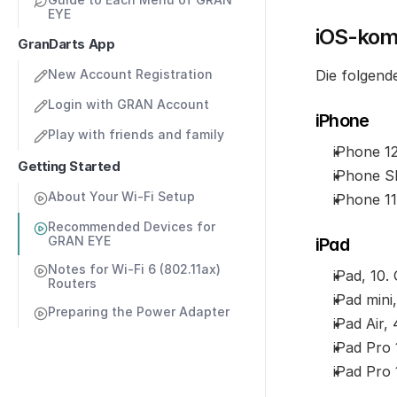
EYE
iOS-kom
GranDarts App
New Account Registration
Die folgend
Login with GRAN Account
iPhone
Play with friends and family
iPhone 12
Getting Started
iPhone S
About Your Wi-Fi Setup
iPhone 11
Recommended Devices for 
GRAN EYE
iPad
Notes for Wi-Fi 6 (802.11ax) 
iPad, 10.
Routers
iPad mini
Preparing the Power Adapter
iPad Air,
iPad Pro 
iPad Pro 