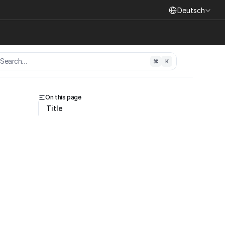
Select Language
Deutsch
Search…
⌘
K
On this page
Title