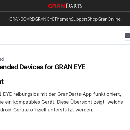
GRANBOARD
GRAN EYE
Themen
Support
Shop
GranOnline
ed
nded Devices for GRAN EYE
ht
EYE reibungslos mit der GranDarts-App funktioniert, 
ie ein kompatibles Gerät. Diese Übersicht zeigt, welche 
droid-Geräte offiziell unterstützt werden.