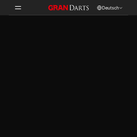
Select Language
Deutsch
All 
X01
CRICKET
PRACTICE
PARTY
HYPER BULL
SCHATZSUCHE
Alles zählt als Bull! Alle 
Finde den Schatz! Teste dein 
Bereiche innerhalb des Triple-
Glück bei dieser spannenden 
Rings gelten als Bullseye.
Schatzsuche.
PARTY
1-8
PARTY
1-4
NEW
NEW