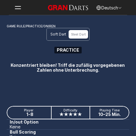
Select Language
Deutsch
GAME RULE
/
PRACTICE
/
ONIREN
Soft Dart
Steel Dart
PRACTICE
ONIREN
Konzentriert bleiben! Triff die zufällig vorgegebenen 
Zahlen ohne Unterbrechung.
Player
Difficulty
Playing Time
1-8
★★★★★
10–25 Min.
In/out Option
Keine
Bull Scoring