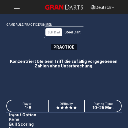
Select Language
Deutsch
GAME RULE
/
PRACTICE
/
ONIREN
Steel Dart
Soft Dart
PRACTICE
ONIREN
Konzentriert bleiben! Triff die zufällig vorgegebenen 
Zahlen ohne Unterbrechung.
Player
Difficulty
Playing Time
1-8
★★★★★
10–25 Min.
In/out Option
Keine
Bull Scoring