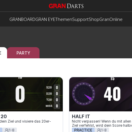
GRANBOARD
GRAN EYE
Themen
Support
Shop
GranOnline
E
PARTY
 20
HALF IT
ein Ziel und visiere das 20er-
Nicht verpassen! Wenn du mit allen 
Ziel verfehlst, wird dein Score halbie
1-8
PRACTICE
1-8