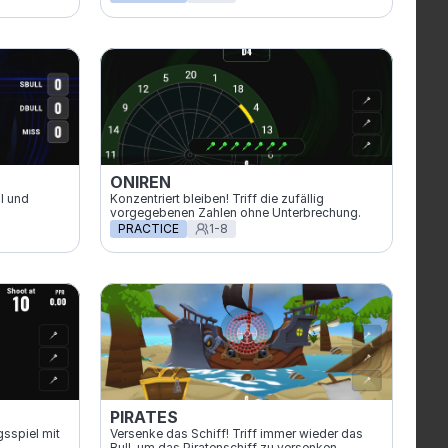
ONIREN
l und 
Konzentriert bleiben! Triff die zufällig 
vorgegebenen Zahlen ohne Unterbrechung.
PRACTICE
1-8
PIRATES
sspiel mit 
Versenke das Schiff! Triff immer wieder das 
Bull, um das Piratenschiff zu versenken.