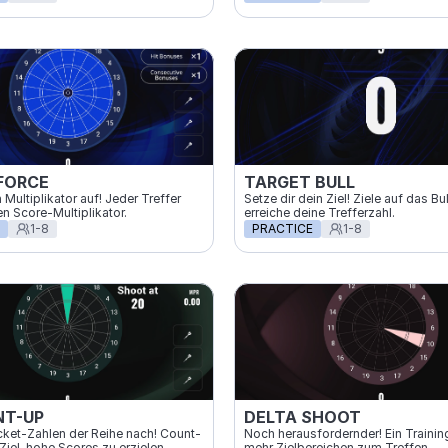
FORCE
TARGET BULL
Multiplikator auf! Jeder Treffer 
Setze dir dein Ziel! Ziele auf das Bul
n Score-Multiplikator.
erreiche deine Trefferzahl.
1-8
PRACTICE
1-8
NT-UP
DELTA SHOOT
icket-Zahlen der Reihe nach! Count-
Noch herausfordernder! Ein Training
iel, hohe Scores zu erzielen.
mehr Zielbereichen zum Treffen.