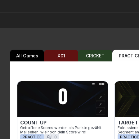
All Games
X01
CRICKET
PRACTIC
COUNT UP
TARGET
Getroffene Scores werden als Punkte gezählt. 
Fokussiere d
Mal sehen, wie hoch dein Score wird!
Segment an
PRACTICE
1-8
PRACTICE