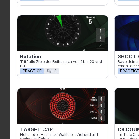
Rotation
SHOOT 
Triff alle Ziele der Reihe nach von 1 bis 20 und 
Baue deinen 
Bull.
erhöht deine
PRACTICE
1-8
PRACTICE
TARGET CAP
CR.COU
Hol dir den Hat Trick! Wähle ein Ziel und triff 
Triff die Cr
dreimal in Folge.
up mit dem Z