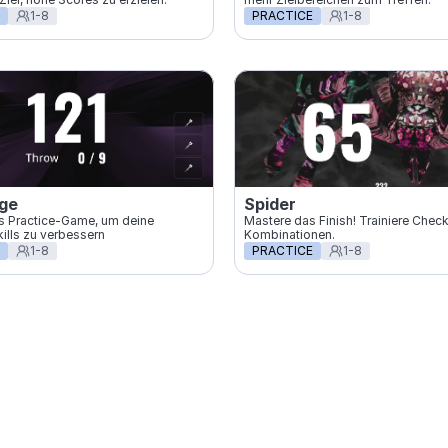
1-8
PRACTICE
1-8
ege
Spider
es Practice-Game, um deine 
Mastere das Finish! Trainiere Chec
kills zu verbessern
Kombinationen.
1-8
PRACTICE
1-8