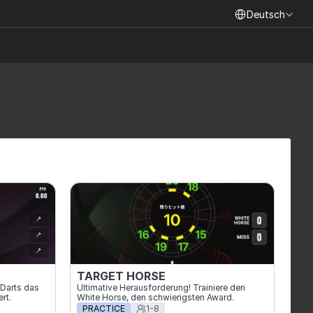
Select Language
Deutsch
TARGET HORSE
Darts das 
Ultimative Herausforderung! Trainiere den 
rt.
White Horse, den schwierigsten Award.
PRACTICE
1-8