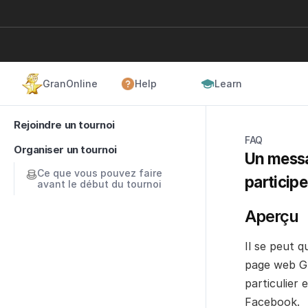
GranOnline
Help
Learn
Rejoindre un tournoi
FAQ
Organiser un tournoi
Un messag
Ce que vous pouvez faire 
participe
avant le début du tournoi
Aperçu
Il se peut q
page web G
particulier 
Facebook.