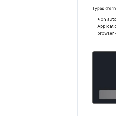
Types d'err
Non auto
Applicati
browser 