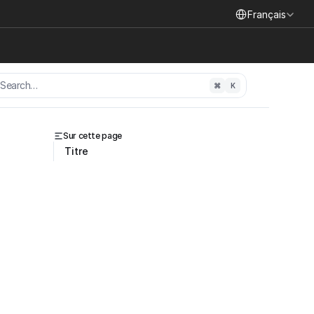
Select Language
Français
Search…
⌘
K
Sur cette page
Titre