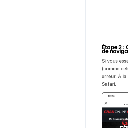
Étape 2 : 
de naviga
Si vous essa
(comme celu
erreur. À l
Safari.