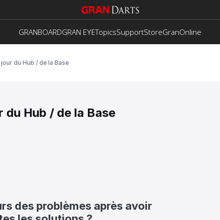
GRANBOARD
GRAN EYE
Topics
Support
Store
GranOnline
 jour du Hub / de la Base
r du Hub / de la Base
rs des problèmes après avoir 
es les solutions ?