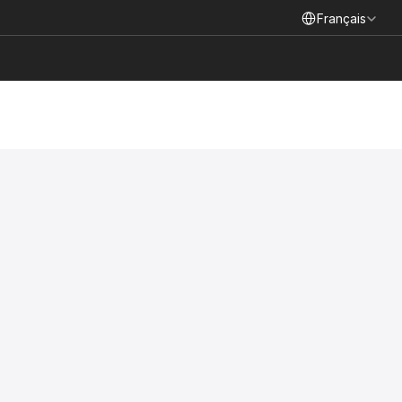
Select Language
Français