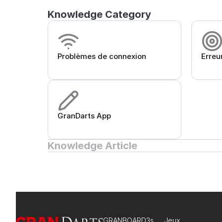
Knowledge Category
Problèmes de connexion
Erreu
GranDarts App
Knowledge Article
GRANBOARD3s
Jeux