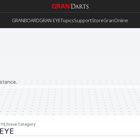
GRANBOARD
GRAN EYE
Topics
Support
Store
GranOnline
istance.
/
EYE
Issue Category
 EYE