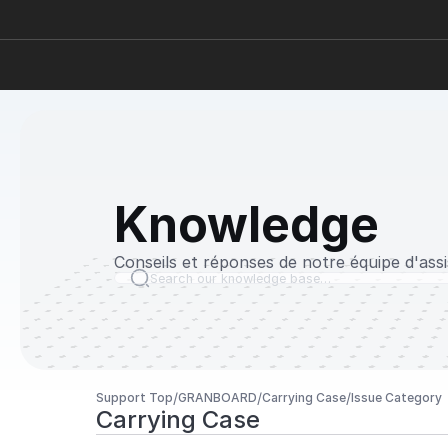
Knowledge
Conseils et réponses de notre équipe d'ass
Search our knowledge base…
/
/
/
Support Top
GRANBOARD
Carrying Case
Issue Category
Carrying Case