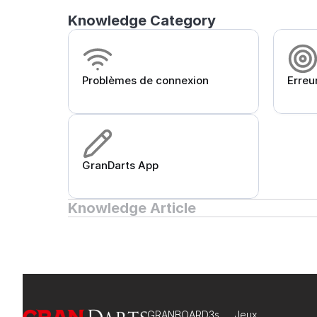
Knowledge Category
Problèmes de connexion
Erreu
GranDarts App
Knowledge Article
GRANBOARD3s
Jeux