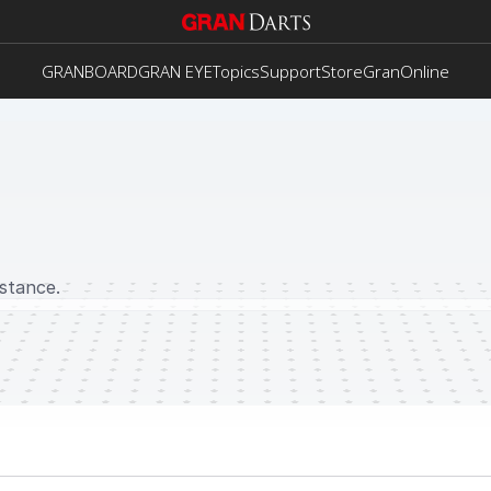
GRANBOARD
GRAN EYE
Topics
Support
Store
GranOnline
istance.