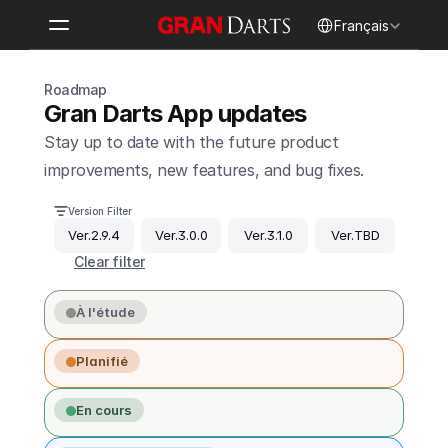
Select Language
Français
Roadmap
Gran Darts App updates
Stay up to date with the future product 
improvements, new features, and bug fixes.
Version Filter
Ver.2.9.4
Ver.3.0.0
Ver.3.1.0
Ver.TBD
Clear filter
À l'étude
Planifié
En cours