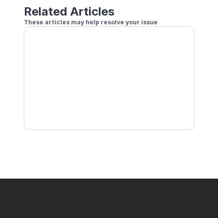
Related Articles
These articles may help resolve your issue
When Is an Automatic Forfeit Triggered?
Error Appears and I Cannot Enter or View a Tou
Can I Use GRANCAM in Tournaments?
Can I Use the Camera Blur Feature in Tourname