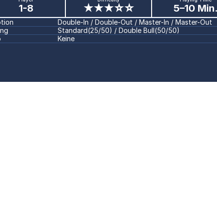
1-8
★★★☆☆
5–10 Min
ption
Double-In / Double-Out / Master-In / Master-Out
ing
Standard(25/50) / Double Bull(50/50)
p
Keine