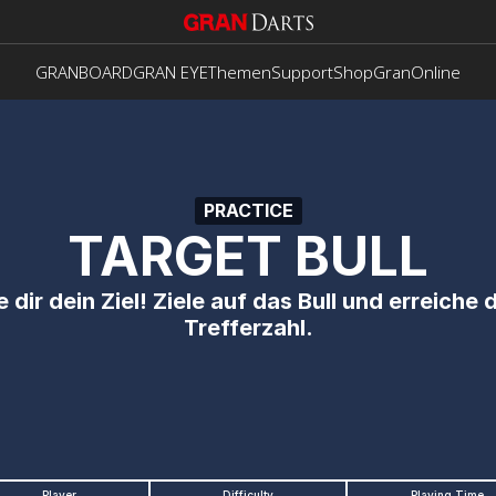
GRANBOARD
GRAN EYE
Themen
Support
Shop
GranOnline
PRACTICE
TARGET BULL
 dir dein Ziel! Ziele auf das Bull und erreiche d
Trefferzahl.
Player
Difficulty
Playing Time