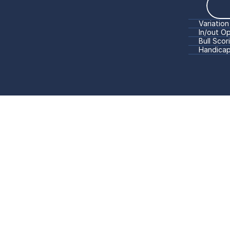
Variation
In/out O
Bull Scor
Handica