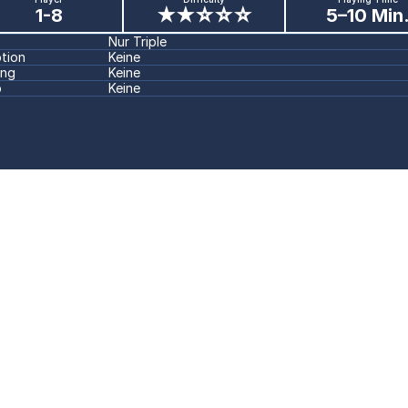
1-8
★★☆☆☆
5–10 Min
Nur Triple
ption
Keine
ing
Keine
p
Keine