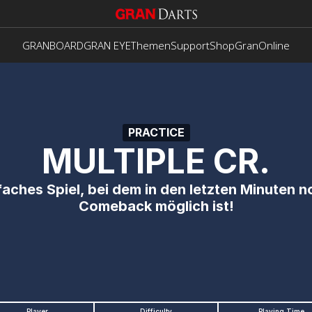
GRANBOARD
GRAN EYE
Themen
Support
Shop
GranOnline
PRACTICE
MULTIPLE CR.
faches Spiel, bei dem in den letzten Minuten no
Comeback möglich ist!
Player
Difficulty
Playing Time