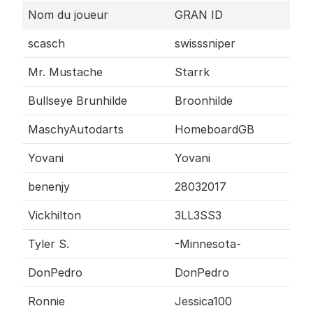
Nom du joueur
GRAN ID
scasch
swisssniper
Mr. Mustache
Starrk
Bullseye Brunhilde
Broonhilde
MaschyAutodarts
HomeboardGB
Yovani
Yovani
benenjy
28032017
Vickhilton
3LL3SS3
Tyler S.
-Minnesota-
DonPedro
DonPedro
Ronnie
Jessica100