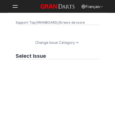
Select Language
Français
/
/
/
Support Top
GRANBOARD
Erreurs de score
Erreurs de score
Change Issue Category
Select Issue