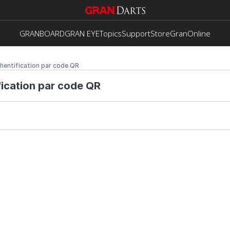
GRANBOARD
GRAN EYE
Topics
Support
Store
GranOnline
hentification par code QR
ication par code QR