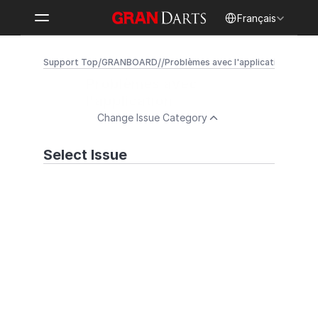
Select Language
Français
/
/
/
Support Top
GRANBOARD
Problèmes avec l'application
Problèmes avec 
l'application
Change Issue Category
Select Issue