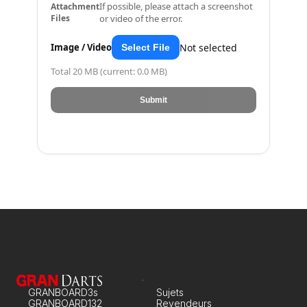
If possible, please attach a screenshot
Attachment
Files
or video of the error.
Not selected
Image / Video
Select File
Total 20 MB (current: 0.0 MB)
Submit
GRANBOARD3s
Sujets
GRANBOARD132
Revendeurs