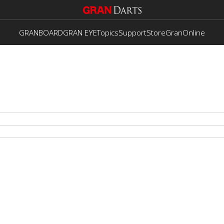
GRANBOARD
GRAN EYE
Topics
Support
Store
GranOnline