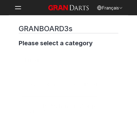
Select Language
Français
GRANBOARD3s
Please select a category
Erreurs de score
Connexion avec la GRANBOARD
Code QR / Authentification par 
code QR
Power