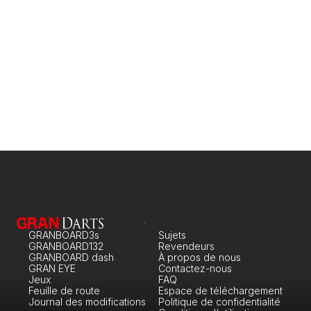
Réparation & entretien
Pour les utilisateurs d'Android Box
GRANBOARD3s
Sujets
GRANBOARD132
Revendeurs
GRANBOARD dash
À propos de nous
GRAN EYE
Contactez-nous
Jeux
FAQ
Feuille de route
Espace de téléchargement
Journal des modifications
Politique de confidentialité