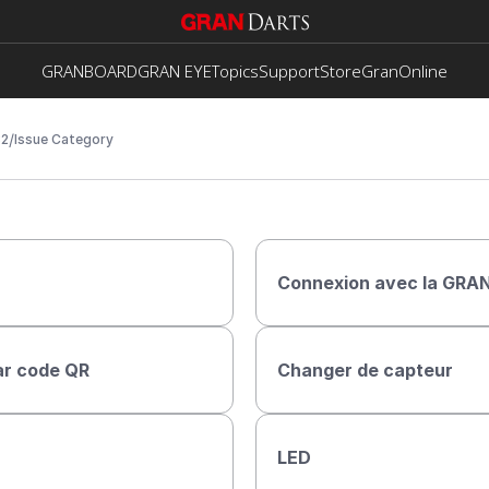
GRANBOARD
GRAN EYE
Topics
Support
Store
GranOnline
/
2
Issue Category
Connexion avec la GR
ar code QR
Changer de capteur
LED