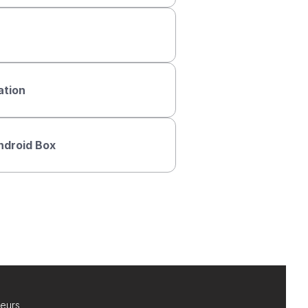
ation
Android Box
teurs