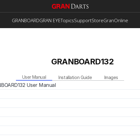
GRANBOARD
GRAN EYE
Topics
Support
Store
GranOnline
GRANBOARD132
User Manual
Installation Guide
Images
BOARD132 User Manual
tzerhandbuch für das GRANBOARD132
l d’utilisation du GRANBOARD132
al de usuario del GRANBOARD132
NBOARD132 ユーザーマニュアル
NBOARD132 用户手册
ale utente GRANBOARD132