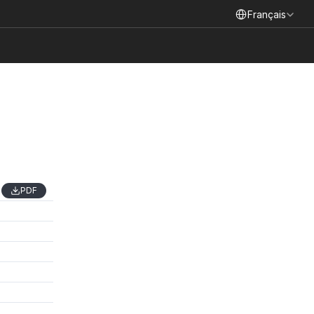
Select Language
Français
PDF
PDF
PDF
PDF
PDF
PDF
PDF