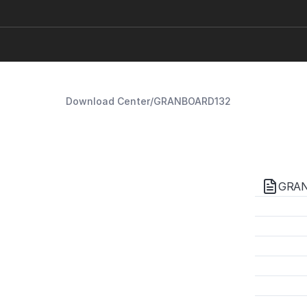
Download Center
/
GRANBOARD132
GRAN
Benu
Manue
Manu
GRA
GRA
Manu