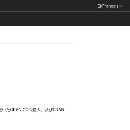
Select Language
Français
。
RAN COIN購入、及びGRAN 