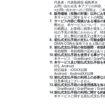
代表者：代表取締役 福島孝夫
お問い合わせ先 本アプリの内容、
※お問い合わせへのご回答は、ご
6.
販売価格（役務の対価）以外にお
本サービスに関するサイトの閲覧
7.
サービス内容に瑕疵がある場合の
弊社は、本サービスについて、そ
の範囲は、お客様に損害が発生し
社の予見の有無にかかわらず、特
ます。但し弊社の故意又は重大な
8.
前払式支払手段の支払い可能金額
GRAN COINを保有できる上限
9.
前払式支払手段の有効期間・有効
有効期間・有効期限の定めはあり
10.
前払式支払手段を使用する事がで
本サービス「GranBoard / Gra
11.
本サービス及び前払式支払手段を
iOS, Android
対応端末：iOSXX以降
Android：AndroidXX以降
12.
前払式支払手段の利用上の必要な
注意事項はございません。
13.
前払式支払手段の未使用残高を知
「GranBoard / GranPlaye
14.
前払式支払手段の利用に関する約
本サービスに関する前払式支払手段には、「