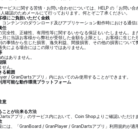
サービスに関する苦情・お問い合わせについては、HELP の「お問い
本人確認のためメールにて行っております。何とぞご了承ください。
客様にご負担いただく金銭
、コンテンツのダウンロード及びアプリケーション動作時における通信
責任
の完全性、正確性、有用性等に関するいかなる保証もいたしません。ま
た月に当該お客様から弊社が受領した金額を上限とし、お客様に生じた
別の事情から生じた損害、逸失利益、間接損害、その他の損害について
過失による場合にはこの限りではありません。
等
の定めはありません。
期限
ません。
きる範囲
nPlayer / GranDartsアプリ」内においてのみ使用することができます。
利用可能な動作環境プラットフォーム
注意
ることが出来る方法
r / GranDartsアプリ」のサービス内において、Coin Shopよりご確認いただ
款
GranBoard / GranPlayer / GranDartsアプリ」利用規約