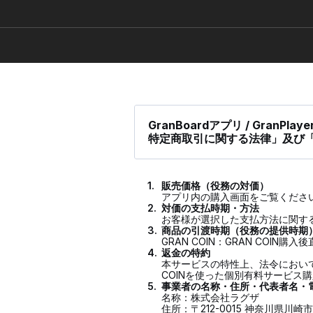
GranBoardアプリ / GranPlayer
特定商取引に関する法律」及び
1.
販売価格（役務の対価）
アプリ内の購入画面をご覧くださ
2.
対価の支払時期・方法
お客様が選択した支払方法に関す
3.
商品の引渡時期（役務の提供時期
GRAN COIN：GRAN COIN
4.
返金の特約
本サービスの特性上、法令において
COINを使った個別有料サービス
5.
事業者の名称・住所・代表者名・
名称：株式会社ラグザ
住所：〒212-0015 神奈川県川崎