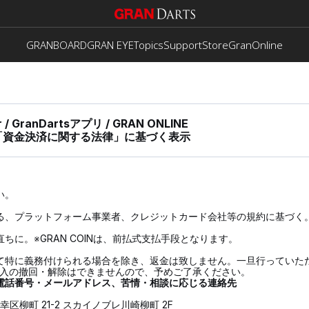
GRANBOARD
GRAN EYE
Topics
Support
Store
GranOnline
 / GranDartsアプリ / GRAN ONLINE
「資金決済に関する法律」に基づく表示
い。
る、プラットフォーム事業者、クレジットカード会社等の規約に基づく
）
購入後直ちに。※GRAN COINは、前払式支払手段となります。
特に義務付けられる場合を除き、返金は致しません。一旦行っていただいたG
購入の撤回・解除はできませんので、予めご了承ください。
電話番号・メールアドレス、苦情・相談に応じる連絡先
市幸区柳町 21-2 スカイノブレ川崎柳町 2F