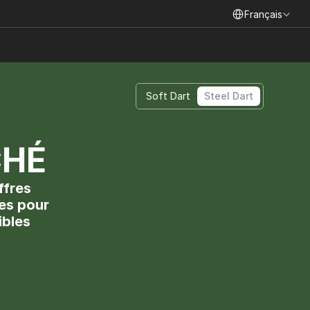
Select Language
Français
Soft Dart
Steel Dart
CHÉ
fres 
es pour 
bles 