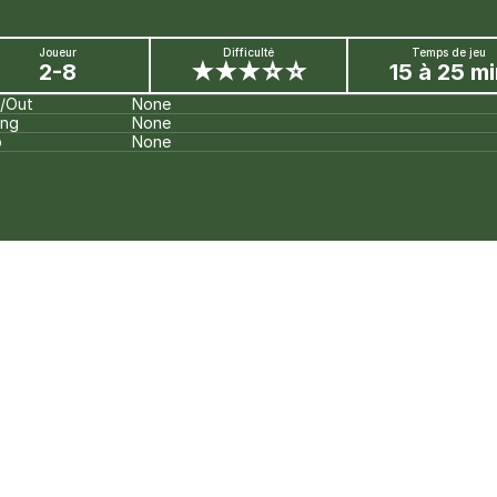
Joueur
Difficulté
Temps de jeu
2-8
★★★☆☆
15 à 25 mi
n/Out
None
ing
None
p
None