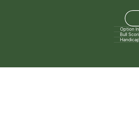
Option I
Bull Scor
Handica