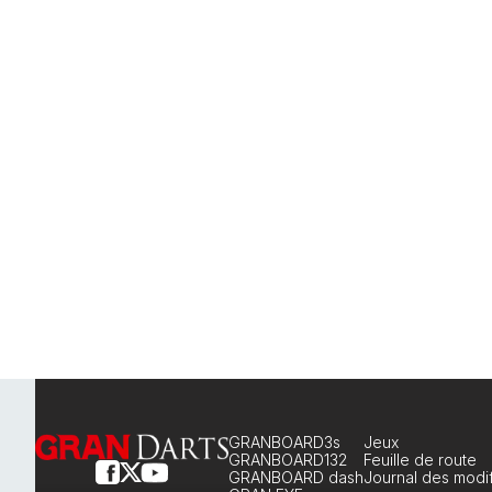
GRANBOARD3s
Jeux
GRANBOARD132
Feuille de route
GRANBOARD dash
Journal des modif