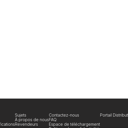
Sujets
Contactez-nous
Portail Distribu
À propos de nous
FAQ
ications
Revendeurs
Espace de téléchargement