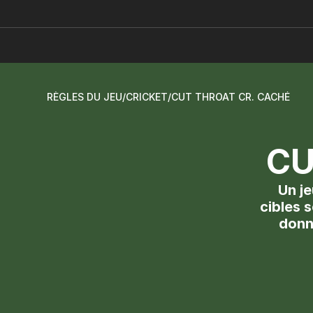
RÈGLES DU JEU
/
CRICKET
/
CUT THROAT CR. CACHÉ
CU
Un je
cibles 
donne