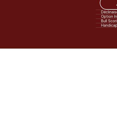
Déclinai
Option I
Bull Scor
Handica