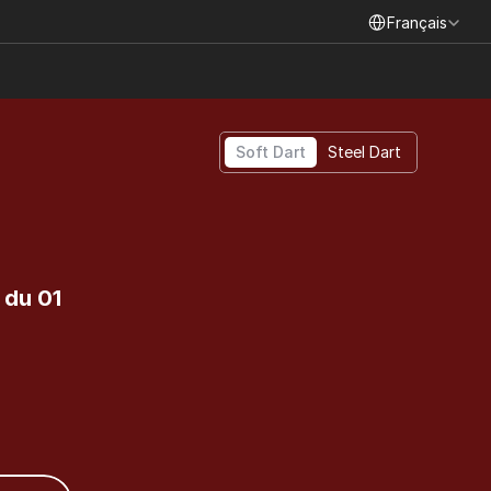
Select Language
Français
Soft Dart
Steel Dart
du 01 