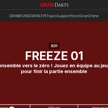
GRANBOARD
GRAN EYE
Topics
Support
Store
GranOnline
X01
FREEZE 01
nsemble vers le zéro ! Jouez en équipe au jeu 
pour finir la partie ensemble
Joueur
Difficulté
Temps de jeu