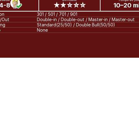
4-8
★★☆☆☆
10–20 m
son
301 / 501 / 701 / 901
n/Out
Double-in / Double-out / Master-in / Master-out
ing
Standard(25/50) / Double Bull(50/50)
p
None