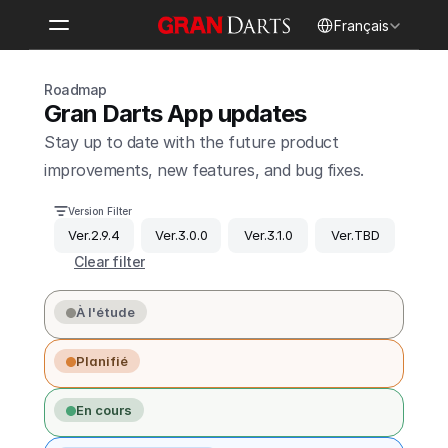
Select Language
Français
Roadmap
Gran Darts App updates
Stay up to date with the future product 
improvements, new features, and bug fixes.
Version Filter
Ver.2.9.4
Ver.3.0.0
Ver.3.1.0
Ver.TBD
Clear filter
À l'étude
Planifié
En cours