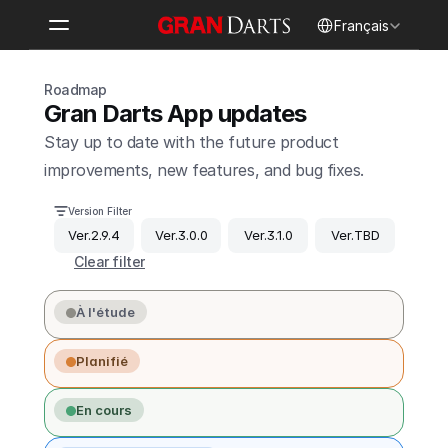
Select Language
Français
Roadmap
Gran Darts App updates
Stay up to date with the future product 
improvements, new features, and bug fixes.
Version Filter
Ver.2.9.4
Ver.3.0.0
Ver.3.1.0
Ver.TBD
Clear filter
À l'étude
Planifié
En cours