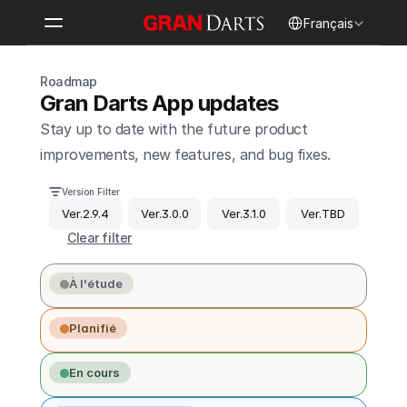
Select Language
Français
Roadmap
Gran Darts App updates
Stay up to date with the future product 
improvements, new features, and bug fixes.
Version Filter
Ver.2.9.4
Ver.3.0.0
Ver.3.1.0
Ver.TBD
Clear filter
À l'étude
Planifié
En cours