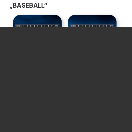
„BASEBALL“
Wir haben 
BASEBALL
 hinzugefügt – ein 