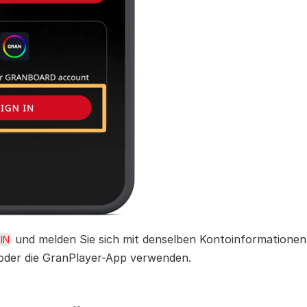
 und melden Sie sich mit denselben Kontoinformationen a
IN
oder die GranPlayer-App verwenden.