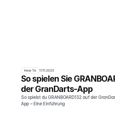
How To
17.11.2025
So spielen Sie GRANBOAR
der GranDarts-App
So spielst du GRANBOARD132 auf der GranDar
App – Eine Einführung