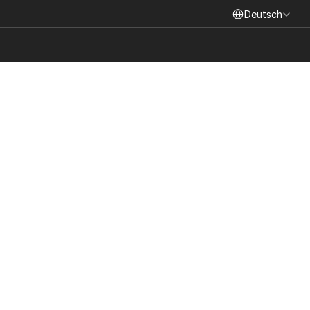
Select Language
Deutsch