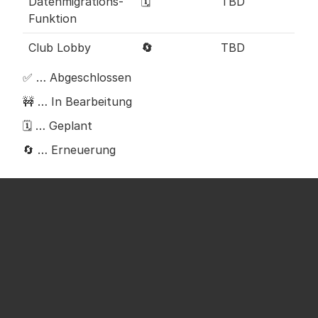
Datenmigrations-
🗓️
TBD
Funktion
Club Lobby
🔄
TBD
✅ … Abgeschlossen
🚧 … In Bearbeitung
🗓️ … Geplant
🔄 … Erneuerung
Zusätzlich arbeiten wir parallel an kleineren 
Einstellungen und weiteren 
Funktionsverbesserungen.
Der aktuelle Club-Lobby-Service wird 
vorübergehend eingestellt. Nach 
Verbesserungen, die ein stärkeres Gefühl der 
Verbindung mit anderen Nutzern ermöglichen, 