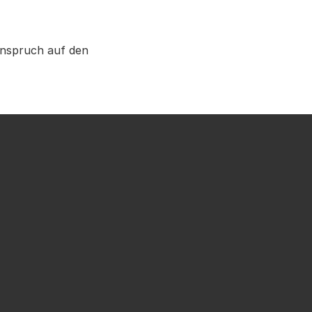
Anspruch auf den 
e, die teilgenommen 
wieder 