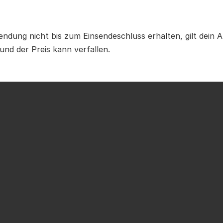
endung nicht bis zum Einsendeschluss erhalten, gilt dein 
und der Preis kann verfallen.
nsch an alle Gewinner aus 
WEEK 3
 und vielen Dank an all
ne pausiert derzeit vorübergehend, aber wir planen, sie 
ch für weitere Updates auf dem Laufenden.