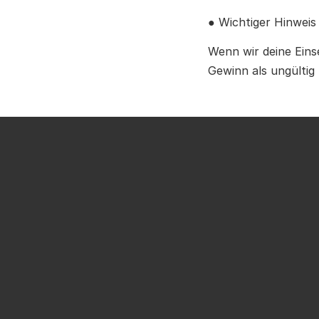
● Wichtiger Hinweis
Wenn wir deine Eins
Gewinn als ungültig 
Herzlichen Glückwu
haben.
Die Giveaway-Kampag
aufzunehmen!
Bitte halten Sie si