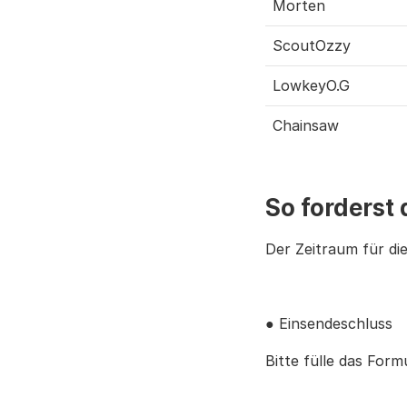
Morten
ScoutOzzy
LowkeyO.G
Chainsaw
So forderst
Der Zeitraum für di
● Einsendeschluss
Bitte fülle das Form