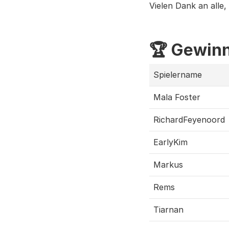
Vielen Dank an all
🏆 Gewin
Spielername
Mala Foster
RichardFeyenoord
EarlyKim
Markus
Rems
Tiarnan