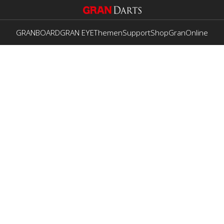
GRANBOARD
GRAN EYE
Themen
Support
Shop
GranOnline