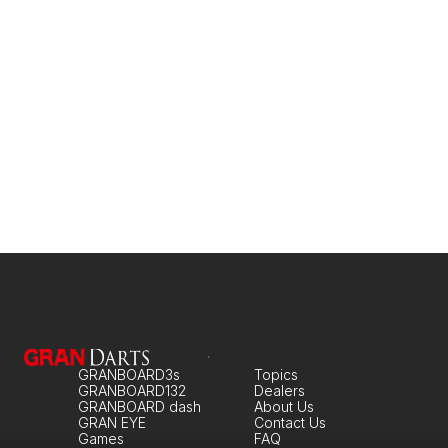
GRANBOARD3s
Topics
GRANBOARD132
Dealers
GRANBOARD dash
About Us
GRAN EYE
Contact Us
Games
FAQ