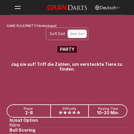
Select Language
Deutsch
GAME RULE
/
PARTY
/
Versteckspiel
Soft Dart
Steel Dart
PARTY
Versteckspiel
Jag sie auf! Triff die Zahlen, um versteckte Tiere zu 
finden.
Player
Difficulty
Playing Time
2-8
★★☆☆☆
10–20 Min.
In/out Option
Keine
Bull Scoring