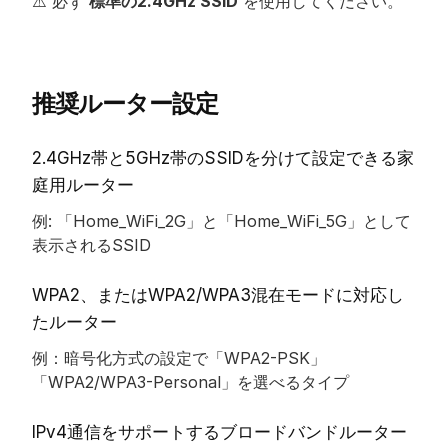
⚠️ 必ず 
標準の2.4GHz SSID
 を使用してください。
推奨ルーター設定
2.4GHz帯と5GHz帯のSSIDを分けて設定できる家
庭用ルーター
例: 「Home_WiFi_2G」と「Home_WiFi_5G」として
表示されるSSID
WPA2
、または
WPA2/WPA3混在
モードに対応し
たルーター
例：暗号化方式の設定で「WPA2-PSK」
「WPA2/WPA3-Personal」を選べるタイプ
IPv4通信をサポートするブロードバンドルーター