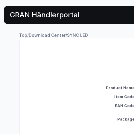
GRAN Händlerportal
Top
/
Download Center
/
SYNC LED
Product Nam
Item Cod
EAN Cod
Packag