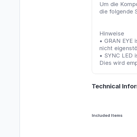
Um die Kompat
die folgende 
Hinweise

• GRAN EYE is
nicht eigenst
• SYNC LED is
Dies wird emp
Technical Info
Included Items