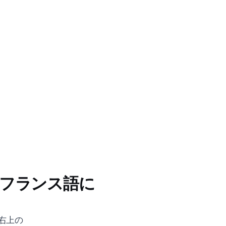
トがフランス語に
！右上の