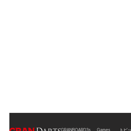
GRANBOARD3s
Games
トピ