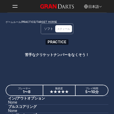
Select Language
日本語
ゲームルール
/
PRACTICE
/
TARGET HORSE
ソフト
スティール
PRACTICE
TARGET HORSE
苦手なクリケットナンバーをなくそう！
プレーヤー
難易度
プレイ時間
1〜8
★★★★★
5〜10分
イン/アウトオプション
None
ブルスコアリング
None