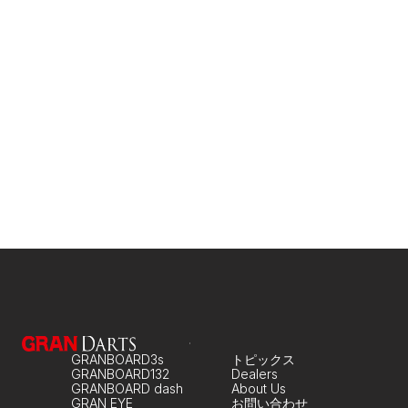
ゲーム開始時に、プレイヤーはターゲットを選択し
ます。
プレイヤーは、ゲーム中にいつでも任意のターゲッ
トに切り替えることができます。
最初に目標ヒット数に達したプレイヤーが勝利とな
ります。
GRANBOARD3s
トピックス
GRANBOARD132
Dealers
GRANBOARD dash
About Us
GRAN EYE
お問い合わせ