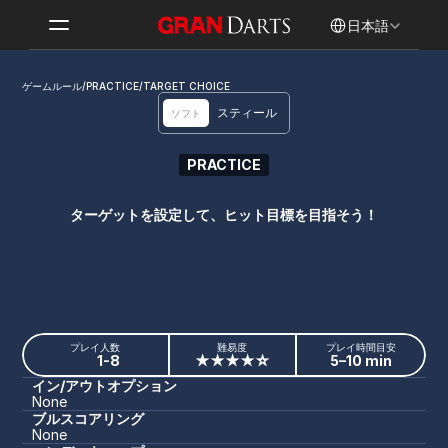
Select Language
日本語
ゲームルール
/
PRACTICE
/
TARGET CHOICE
スティール
ソフト
PRACTICE
TARGET CHOICE
ターゲットを設定して、ヒット目標を目指そう！
プレイ人数
難易度
プレイ時間目安
1-8
★★★★☆
5–10 min
イン/アウトオプション
None
ブルスコアリング
None