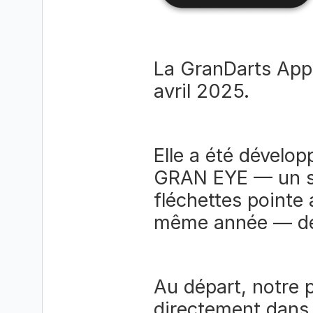
La GranDarts App e
avril 2025.
Elle a été dévelop
GRAN EYE — un s
fléchettes pointe a
même année — de p
Au départ, notre p
directement dans 