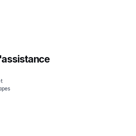
'assistance 
t 
apes 